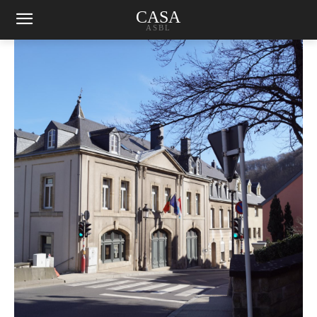
CASA
ASBL