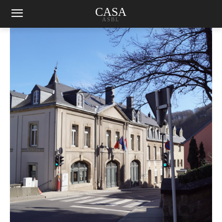
CASA
ASBL