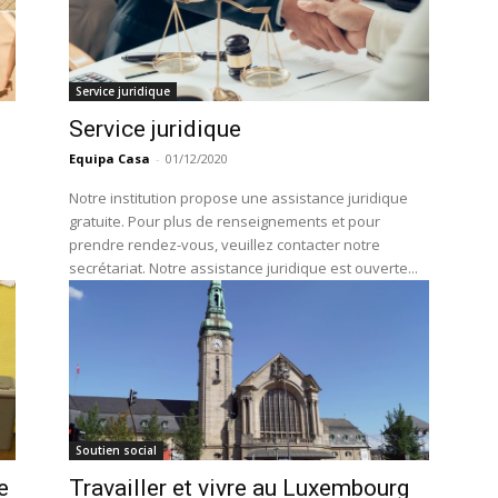
Service juridique
Service juridique
Equipa Casa
-
01/12/2020
Notre institution propose une assistance juridique
gratuite. Pour plus de renseignements et pour
prendre rendez-vous, veuillez contacter notre
secrétariat. Notre assistance juridique est ouverte...
Soutien social
e
Travailler et vivre au Luxembourg