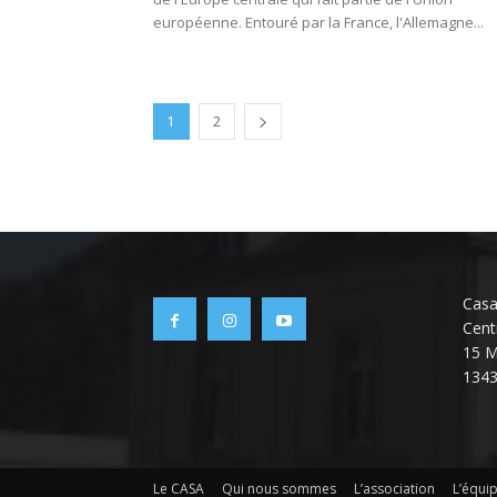
européenne. Entouré par la France, l'Allemagne...
1
2
Casa
Cent
15 M
134
Le CASA
Qui nous sommes
L’association
L’équi