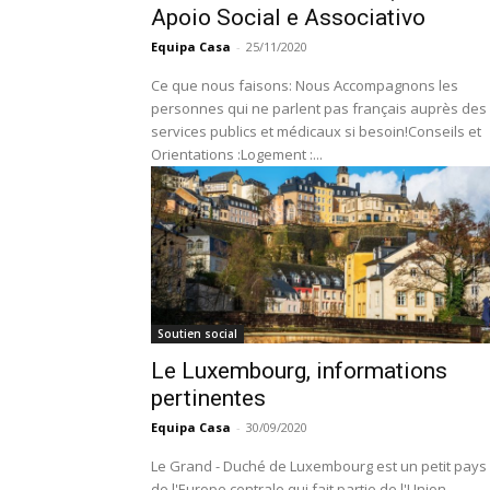
Apoio Social e Associativo
Equipa Casa
-
25/11/2020
Ce que nous faisons: Nous Accompagnons les
personnes qui ne parlent pas français auprès des
services publics et médicaux si besoin!Conseils et
Orientations :Logement :...
Soutien social
Le Luxembourg, informations
pertinentes
Equipa Casa
-
30/09/2020
Le Grand - Duché de Luxembourg est un petit pays
de l'Europe centrale qui fait partie de l'Union