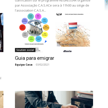
clarification sur le programme REGRESSAR organisé
par Associação C.A.S.ACe sera à 11h00 au siège de
l'association C.A.S.A...
Soutien social
Guia para emigrar
Equipa Casa
-
03/02/2021
l