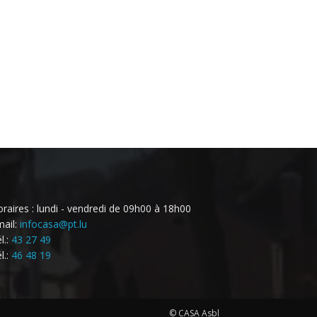
raires : lundi - vendredi de 09h00 à 18h00
ail:
infocasa@pt.lu
l.:
43 27 49
l.:
46 48 19
© CASA Asbl