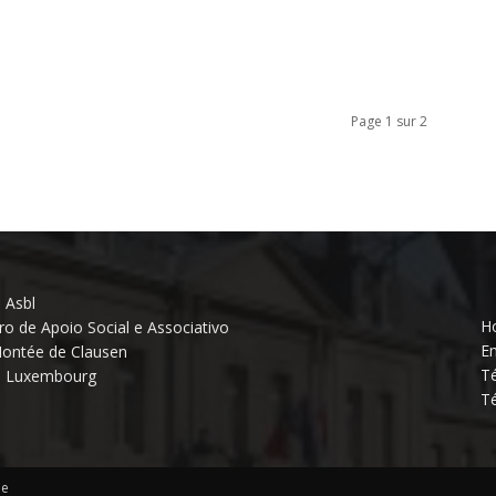
Page 1 sur 2
 Asbl
Ho
ro de Apoio Social e Associativo
Em
ontée de Clausen
Té
3 Luxembourg
Té
pe