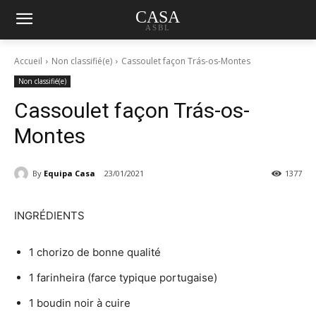
CASA
ASBL
Accueil
Non classifié(e)
Cassoulet façon Trás-os-Montes
Non classifié(e)
Cassoulet façon Trás-os-
Montes
By
Equipa Casa
23/01/2021
1377
INGRÉDIENTS
1 chorizo de bonne qualité
1 farinheira (farce typique portugaise)
1 boudin noir à cuire