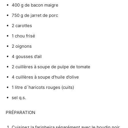
400 g de bacon maigre
750 g de jarret de porc
2 carottes
1 chou frisé
2 oignons
4 gousses d’ail
2 cuillères à soupe de pulpe de tomate
4 cuillères à soupe d’huile d’olive
1 litre d´haricots rouges (cuits)
sel q.s.
PRÉPARATION
Cuisinez la farinheira séparément avec le boudin noir,