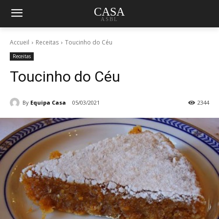
CASA
ASBL
Accueil
Receitas
Toucinho do Céu
Receitas
Toucinho do Céu
By
Equipa Casa
05/03/2021
2344