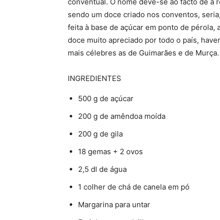
conventual. O nome deve-se ao facto de a re
sendo um doce criado nos conventos, seria,
feita à base de açúcar em ponto de pérola
doce muito apreciado por todo o país, have
mais célebres as de Guimarães e de Murça.
INGREDIENTES
500 g de açúcar
200 g de amêndoa moída
200 g de gila
18 gemas + 2 ovos
2,5 dl de água
1 colher de chá de canela em pó
Margarina para untar