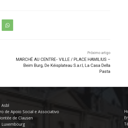
Próximo artigo
MARCHÉ AU CENTRE- VILLE / PLACE HAMILIUS –
Beim Burg, De Kéisplateau S.a.r.l, La Casa Della
Pasta
 Asbl
Ho
ro de Apoio Social e Associativo
Em
ontée de Clausen
Té
3 Luxembourg