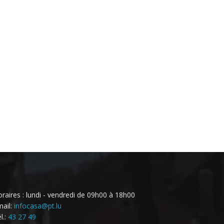
raires : lundi - vendredi de 09h00 à 18h00
ail:
infocasa@pt.lu
l.:
43 27 49