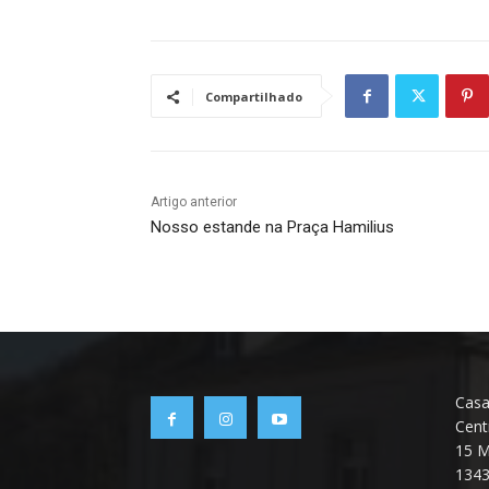
Compartilhado
Artigo anterior
Nosso estande na Praça Hamilius
Casa
Cent
15 M
134